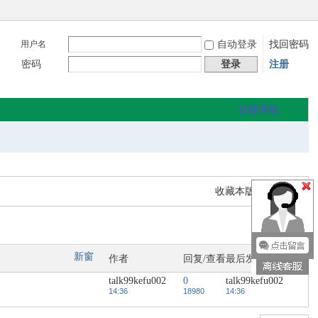
用户名
自动登录
找回密码
密码
登录
注册
快捷导航
收藏本版
|
订阅
返 回
新窗
作者
回复/查看
最后发表
talk99kefu002
0
talk99kefu002
14:36
18980
14:36